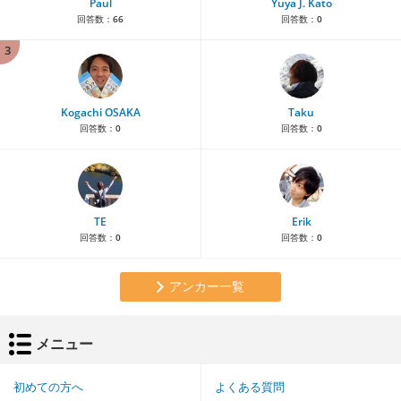
Paul
Yuya J. Kato
回答数：
66
回答数：
0
3
Kogachi OSAKA
Taku
回答数：
0
回答数：
0
TE
Erik
回答数：
0
回答数：
0
アンカー一覧
メニュー
初めての方へ
よくある質問