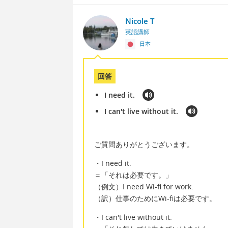
Nicole T
英語講師
日本
回答
I need it.
I can't live without it.
ご質問ありがとうございます。
・I need it.
＝「それは必要です。」
（例文）I need Wi-fi for work.
（訳）仕事のためにWi-fiは必要です。
・I can't live without it.