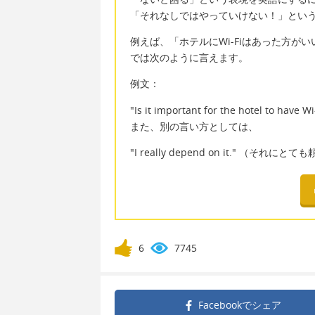
「それなしではやっていけない！」とい
例えば、「ホテルにWi-Fiはあった方
では次のように言えます。
例文：
"Is it important for the hotel to have Wi-
また、別の言い方としては、
"I really depend on it." （それ
6
7745
Facebookで
シェア