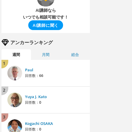
AI講師なら
いつでも相談可能です！
AI講師に聞く
アンカーランキング
週間
月間
総合
1
Paul
回答数：
66
2
Yuya J. Kato
回答数：
0
3
Kogachi OSAKA
回答数：
0