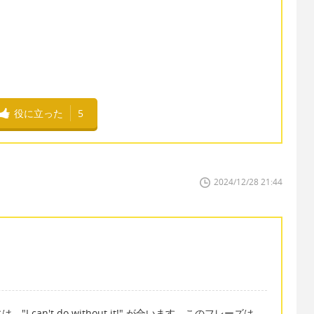
役に立った
5
2024/12/28 21:44
can't do without it!" が合います。このフレーズは、