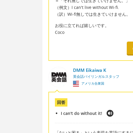
＝「それ無しでは生きていけません。」
（例文）I can't live without Wi-fi.
（訳）Wi-fi無しでは生きていけません。
お役に立てれば嬉しいです。
Coco
DMM Eikaiwa K
英会話バイリンガルスタッフ
アメリカ合衆国
回答
I can't do without it!
「ないと困る」という表現を英語にするには、"I 