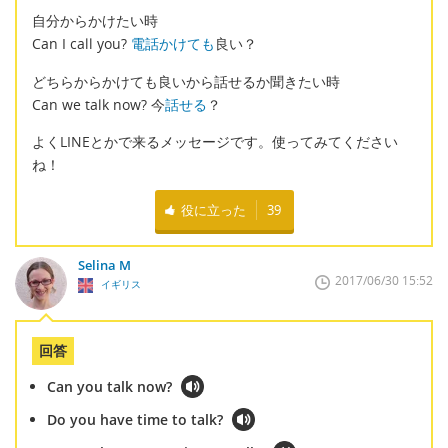
自分からかけたい時
Can I call you?
電話かけても
良い？
どちらからかけても良いから話せるか聞きたい時
Can we talk now? 今
話せる
？
よくLINEとかで来るメッセージです。使ってみてください
ね！
役に立った
39
Selina M
2017/06/30 15:52
イギリス
回答
Can you talk now?
Do you have time to talk?