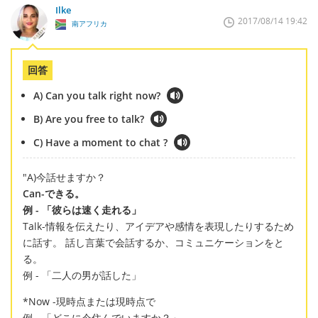
Ilke
2017/08/14 19:42
南アフリカ
回答
A) Can you talk right now?
B) Are you free to talk?
C) Have a moment to chat ?
"A)今話せますか？
Can-できる。
例 - 「彼らは速く走れる」
Talk-情報を伝えたり、アイデアや感情を表現したりするため
に話す。 話し言葉で会話するか、コミュニケーションをと
る。
例 - 「二人の男が話した」
*Now -現時点または現時点で
例 - 「どこに今住んでいますか？」