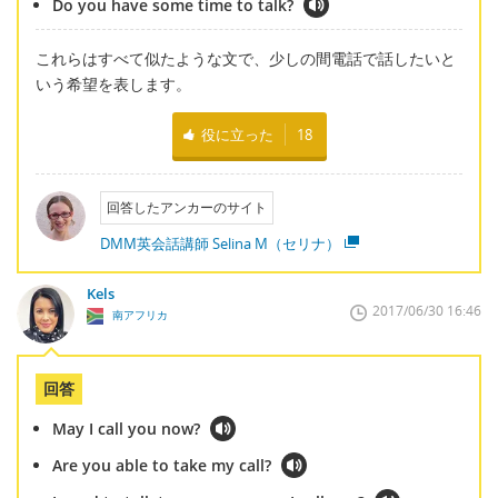
Do you have some time to talk?
これらはすべて似たような文で、少しの間電話で話したいと
いう希望を表します。
役に立った
18
回答したアンカーのサイト
DMM英会話講師 Selina M（セリナ）
Kels
2017/06/30 16:46
南アフリカ
回答
May I call you now?
Are you able to take my call?