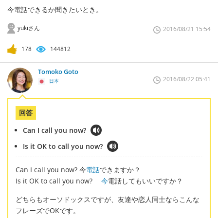
今電話できるか聞きたいとき。
yukiさん
2016/08/21 15:54
178
144812
Tomoko Goto
2016/08/22 05:41
日本
回答
Can I call you now?
Is it OK to call you now?
Can I call you now? 今
電話
できますか？
Is it OK to call you now?
今
電話してもいいですか？
どちらもオーソドックスですが、友達や恋人同士ならこんな
フレーズでOKです。