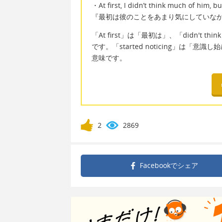
・At first, I didn’t think much of him, b
『最初は彼のことをあまり気にしていな
「At first」は「最初は」、「didn't 
です。「started noticing」は「意識
意味です。
2
2869
Facebookで
シェア