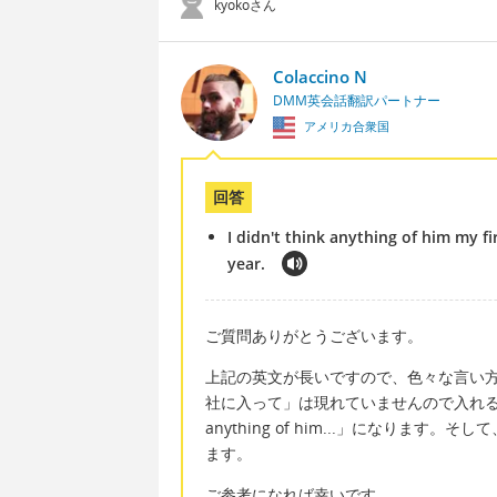
kyokoさん
Colaccino N
DMM英会話翻訳パートナー
アメリカ合衆国
回答
I didn't think anything of him my fi
year.
ご質問ありがとうございます。
上記の英文が長いですので、色々な言い
社に入って」は現れていませんので入れると「During my
anything of him...」になります。そして、did
ます。
ご参考になれば幸いです。