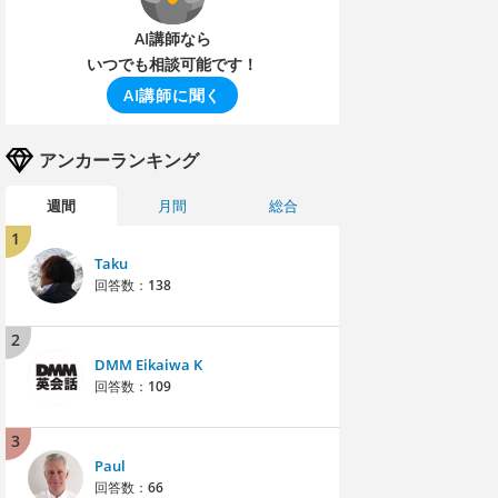
AI講師なら
いつでも相談可能です！
AI講師に聞く
アンカーランキング
週間
月間
総合
1
Taku
回答数：
138
2
DMM Eikaiwa K
回答数：
109
3
Paul
回答数：
66