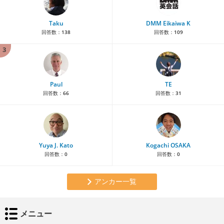
Taku
DMM Eikaiwa K
回答数：
138
回答数：
109
3
Paul
TE
回答数：
66
回答数：
31
Yuya J. Kato
Kogachi OSAKA
回答数：
0
回答数：
0
アンカー一覧
メニュー