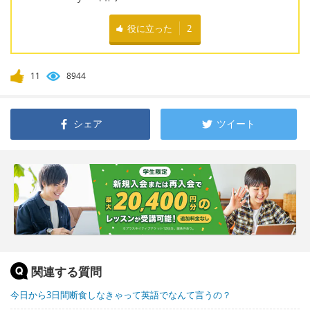
役に立った
2
11
8944
シェア
ツイート
関連する質問
今日から3日間断食しなきゃって英語でなんて言うの？