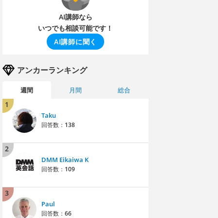
AI講師なら
いつでも相談可能です！
AI講師に聞く
アンカーランキング
週間
月間
総合
1
Taku
回答数：
138
2
DMM Eikaiwa K
回答数：
109
3
Paul
回答数：
66