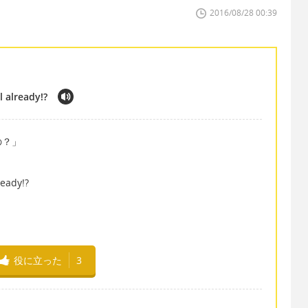
2016/08/28 00:39
l already!?
の？」
ready!?
役に立った
3