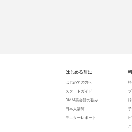
はじめる前に
はじめての方へ
料
スタートガイド
プ
DMM英会話の強み
韓
日本人講師
子
モニターレポート
ビ
こ