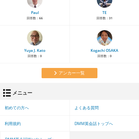
Paul
TE
回答数：
66
回答数：
31
Yuya J. Kato
Kogachi OSAKA
回答数：
0
回答数：
0
アンカー一覧
メニュー
初めての方へ
よくある質問
利用規約
DMM英会話トップへ