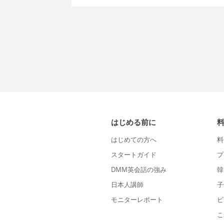
はじめる前に
はじめての方へ
料
スタートガイド
プ
DMM英会話の強み
韓
日本人講師
子
モニターレポート
ビ
こ