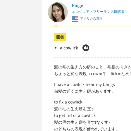
Paige
エンジニア・フリーランス翻訳者
アメリカ合衆国
回答
a cowlick
髪の毛の生え方の癖のこと、毛根の向きが由
ちょっと変な表現（cow＝牛 lick＝
I have a cowlick near my bangs.
前髪の近くに生え癖があります。
to fix a cowlick
髪の毛の生え癖を直す
to get rid of a cowlick
髪の毛の生え癖を直す(なくす)
のどちらの表現が使われています。