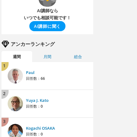
AI講師なら
いつでも相談可能です！
AI講師に聞く
アンカーランキング
週間
月間
総合
1
Paul
回答数：
66
2
Yuya J. Kato
回答数：
0
3
Kogachi OSAKA
回答数：
0