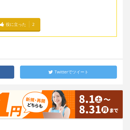
役に立った
2
Twitterで
ツイート