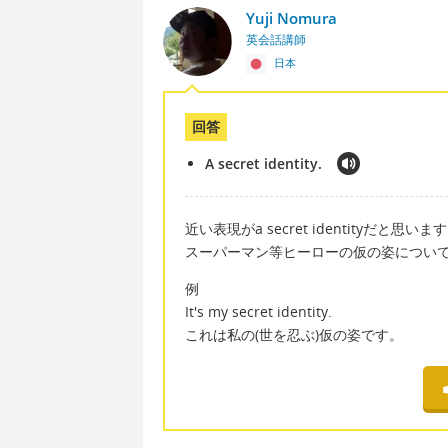
Yuji Nomura
英会話講師
日本
回答
A secret identity.
近い表現がa secret identityだと思いま
スーパーマン等ヒーローの仮の姿につい
例
It's my secret identity.
これは私の(世を忍ぶ)仮の姿です。