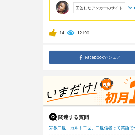
回答したアンカーのサイト
You
14
12190
Facebookで
シェア
関連する質問
宗教二世、カルト二世、二世信者って英語で