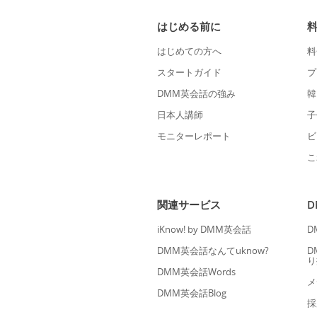
はじめる前に
はじめての方へ
料
スタートガイド
プ
DMM英会話の強み
韓
日本人講師
子
モニターレポート
ビ
こ
関連サービス
iKnow! by DMM英会話
D
DMM英会話なんてuknow?
D
り
DMM英会話Words
メ
DMM英会話Blog
採