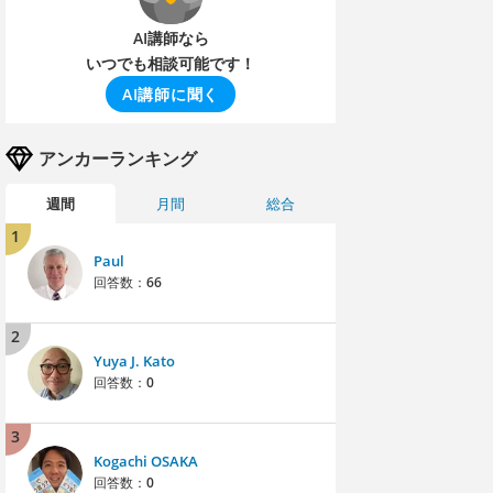
AI講師なら
いつでも相談可能です！
AI講師に聞く
アンカーランキング
週間
月間
総合
1
Paul
回答数：
66
2
Yuya J. Kato
回答数：
0
3
Kogachi OSAKA
回答数：
0