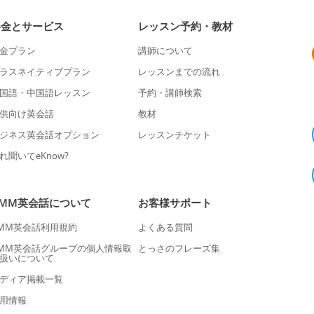
料金とサービス
レッスン予約・教材
金プラン
講師について
ラスネイティブプラン
レッスンまでの流れ
国語・中国語レッスン
予約・講師検索
供向け英会話
教材
ジネス英会話オプション
レッスンチケット
れ聞いてeKnow?
DMM英会話について
お客様サポート
MM英会話利用規約
よくある質問
MM英会話グループの個人情報取
とっさのフレーズ集
扱いについて
ディア掲載一覧
用情報