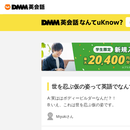
世を忍ぶ仮の姿って英語でなん
A:実ははボディービルダーなんだ？！
B:いえ、これは世を忍ぶ仮の姿です。
Miyukiさん