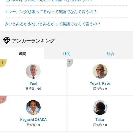
トレーニング頑張ってるねって英語でなんて言うの？
多いとみるか少ないとみるかって英語でなんて言うの？
アンカーランキング
週間
月間
総合
1
2
Paul
Yuya J. Kato
回答数：
66
回答数：
0
3
Kogachi OSAKA
Taku
回答数：
0
回答数：
0