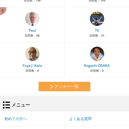
回答数：
138
回答数：
109
3
Paul
TE
回答数：
66
回答数：
31
Yuya J. Kato
Kogachi OSAKA
回答数：
0
回答数：
0
アンカー一覧
メニュー
初めての方へ
よくある質問