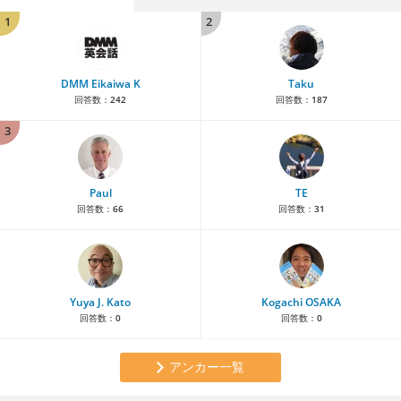
1
2
DMM Eikaiwa K
Taku
回答数：
242
回答数：
187
3
Paul
TE
回答数：
66
回答数：
31
Yuya J. Kato
Kogachi OSAKA
回答数：
0
回答数：
0
アンカー一覧