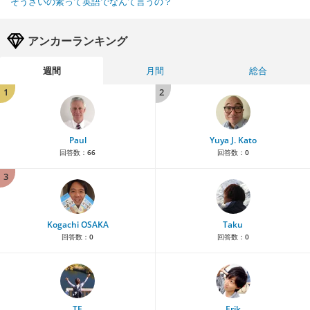
そうざいの素って英語でなんて言うの？
アンカーランキング
週間
月間
総合
1
2
Paul
Yuya J. Kato
回答数：
66
回答数：
0
3
Kogachi OSAKA
Taku
回答数：
0
回答数：
0
TE
Erik