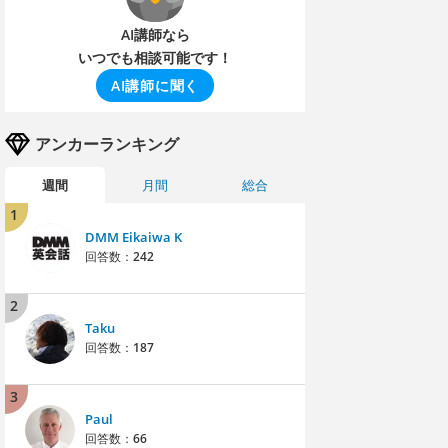
AI講師なら
いつでも相談可能です！
AI講師に聞く
アンカーランキング
週間
月間
総合
1
DMM Eikaiwa K
回答数：
242
2
Taku
回答数：
187
3
Paul
回答数：
66