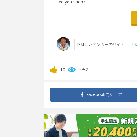
see you soon♪
回答したアンカーのサイト
「大
10
9752
Facebookで
シェア