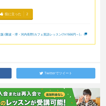
役に立った
2
阪 (難波・堺・河内長野)カフェ英語レッスン(1h1666円～)」
Twitterで
ツイート