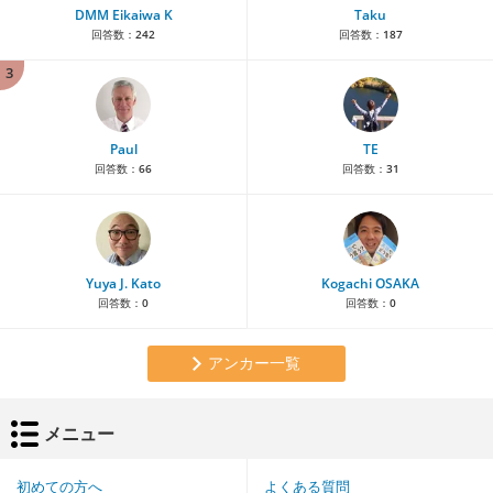
DMM Eikaiwa K
Taku
回答数：
242
回答数：
187
3
Paul
TE
回答数：
66
回答数：
31
Yuya J. Kato
Kogachi OSAKA
回答数：
0
回答数：
0
アンカー一覧
メニュー
初めての方へ
よくある質問