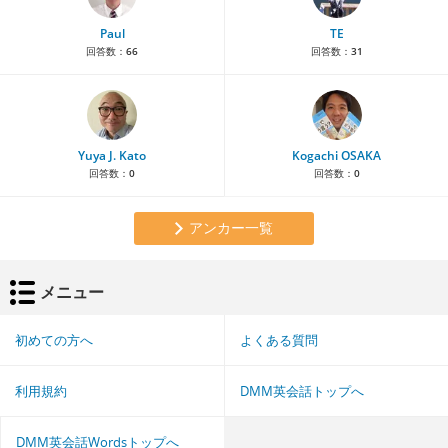
Paul
TE
回答数：
66
回答数：
31
Yuya J. Kato
Kogachi OSAKA
回答数：
0
回答数：
0
アンカー一覧
メニュー
初めての方へ
よくある質問
利用規約
DMM英会話トップへ
DMM英会話Wordsトップへ