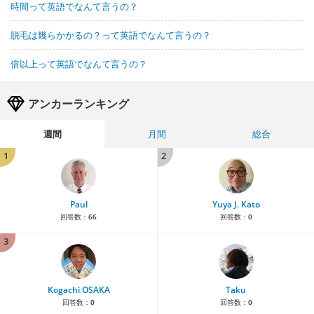
時間って英語でなんて言うの？
脱毛は幾らかかるの？って英語でなんて言うの？
倍以上って英語でなんて言うの？
アンカーランキング
週間
月間
総合
1
2
Paul
Yuya J. Kato
回答数：
66
回答数：
0
3
Kogachi OSAKA
Taku
回答数：
0
回答数：
0