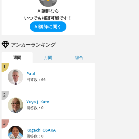
AI講師なら
いつでも相談可能です！
AI講師に聞く
アンカーランキング
週間
月間
総合
1
Paul
回答数：
66
2
Yuya J. Kato
回答数：
0
3
Kogachi OSAKA
回答数：
0