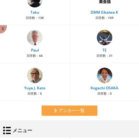
Taku
DMM Eikaiwa K
回答数：
138
回答数：
109
3
Paul
TE
回答数：
66
回答数：
31
Yuya J. Kato
Kogachi OSAKA
回答数：
0
回答数：
0
アンカー一覧
メニュー