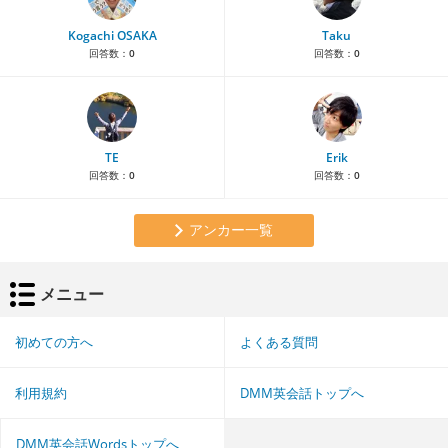
Kogachi OSAKA
Taku
回答数：
0
回答数：
0
TE
Erik
回答数：
0
回答数：
0
アンカー一覧
メニュー
初めての方へ
よくある質問
利用規約
DMM英会話トップへ
DMM英会話Wordsトップへ