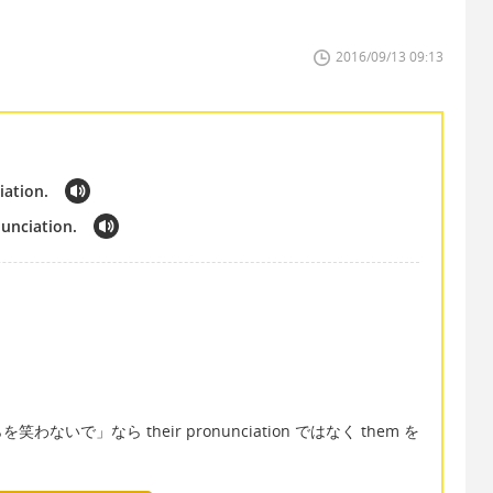
2016/09/13 09:13
iation.
nunciation.
で」なら their pronunciation ではなく them を