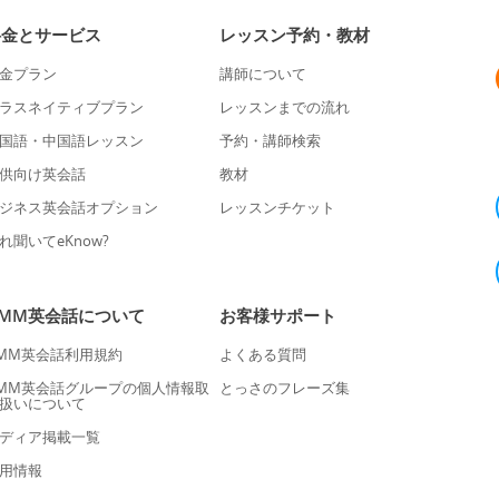
料金とサービス
レッスン予約・教材
金プラン
講師について
ラスネイティブプラン
レッスンまでの流れ
国語・中国語レッスン
予約・講師検索
供向け英会話
教材
ジネス英会話オプション
レッスンチケット
れ聞いてeKnow?
DMM英会話について
お客様サポート
MM英会話利用規約
よくある質問
MM英会話グループの個人情報取
とっさのフレーズ集
扱いについて
ディア掲載一覧
用情報