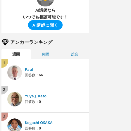
AI講師なら
いつでも相談可能です！
AI講師に聞く
アンカーランキング
週間
月間
総合
1
Paul
回答数：
66
2
Yuya J. Kato
回答数：
0
3
Kogachi OSAKA
回答数：
0