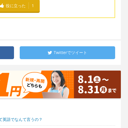
役に立った
1
Twitterで
ツイート
て英語でなんて言うの？