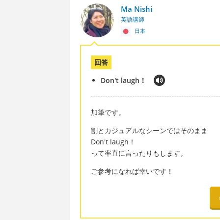
Ma Nishi
英語講師
日本
回答
Don't laugh！
加筆です。
割とカジュアルなシーンではそのまま
Don't laugh！
って率直に言ったりもします。
ご参考になれば幸いです！