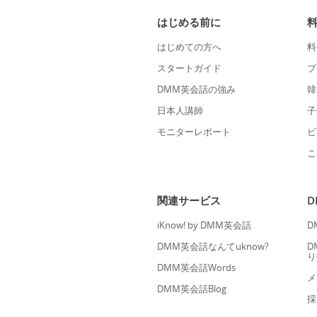
はじめる前に
はじめての方へ
料
スタートガイド
プ
DMM英会話の強み
韓
日本人講師
子
モニターレポート
ビ
こ
関連サービス
iKnow! by DMM英会話
D
DMM英会話なんてuknow?
D
り
DMM英会話Words
メ
DMM英会話Blog
採