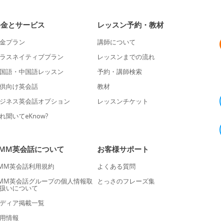
料金とサービス
レッスン予約・教材
金プラン
講師について
ラスネイティブプラン
レッスンまでの流れ
国語・中国語レッスン
予約・講師検索
供向け英会話
教材
ジネス英会話オプション
レッスンチケット
れ聞いてeKnow?
DMM英会話について
お客様サポート
MM英会話利用規約
よくある質問
MM英会話グループの個人情報取
とっさのフレーズ集
扱いについて
ディア掲載一覧
用情報