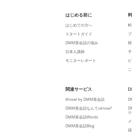
はじめる前に
はじめての方へ
料
スタートガイド
プ
DMM英会話の強み
韓
日本人講師
子
モニターレポート
ビ
こ
関連サービス
iKnow! by DMM英会話
D
DMM英会話なんてuknow?
D
り
DMM英会話Words
メ
DMM英会話Blog
採