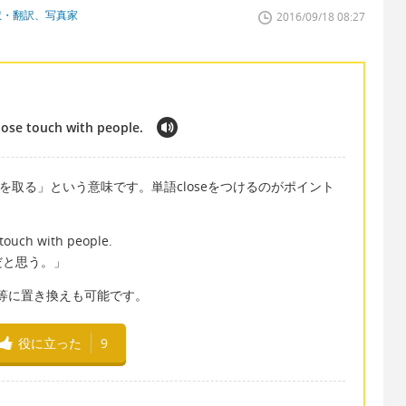
訳・翻訳、写真家
2016/09/18 08:27
 close touch with people.
こまめに連絡を取る」という意味です。単語closeをつけるのがポイント
e touch with people.
だと思う。」
「友達と」等に置き換えも可能です。
役に立った
9