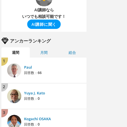
AI講師なら
いつでも相談可能です！
AI講師に聞く
アンカーランキング
週間
月間
総合
1
Paul
回答数：
66
2
Yuya J. Kato
回答数：
0
3
Kogachi OSAKA
回答数：
0