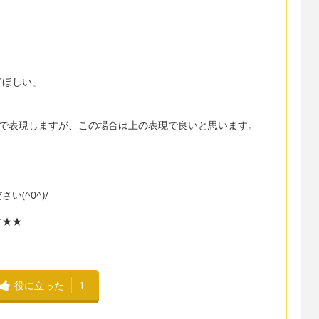
てほしい」
odicalで表現しますが、この場合は上の表現で良いと思います。
(^0^)/
す★★
役に立った
1