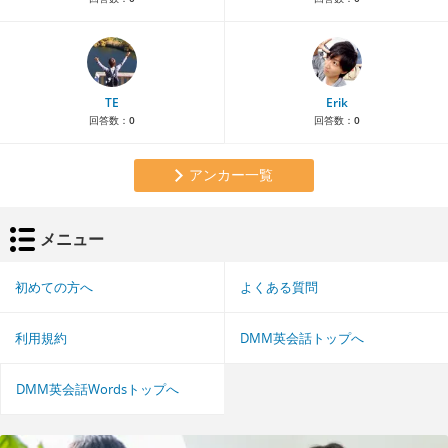
TE
Erik
回答数：
0
回答数：
0
アンカー一覧
メニュー
初めての方へ
よくある質問
利用規約
DMM英会話トップへ
DMM英会話Wordsトップへ