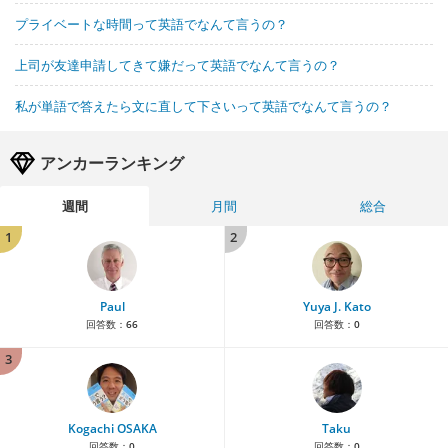
プライベートな時間って英語でなんて言うの？
上司が友達申請してきて嫌だって英語でなんて言うの？
私が単語で答えたら文に直して下さいって英語でなんて言うの？
アンカーランキング
週間
月間
総合
1
2
Paul
Yuya J. Kato
回答数：
66
回答数：
0
3
Kogachi OSAKA
Taku
回答数：
0
回答数：
0