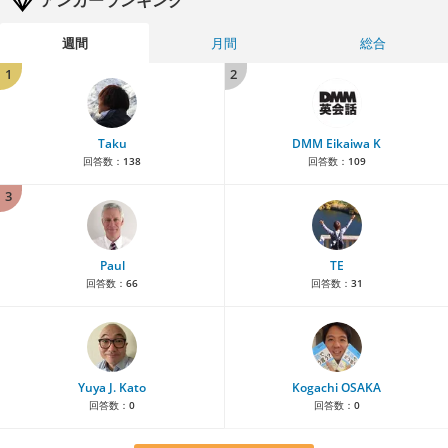
アンカーランキング
週間
月間
総合
1
2
Taku
DMM Eikaiwa K
回答数：
138
回答数：
109
3
Paul
TE
回答数：
66
回答数：
31
Yuya J. Kato
Kogachi OSAKA
回答数：
0
回答数：
0