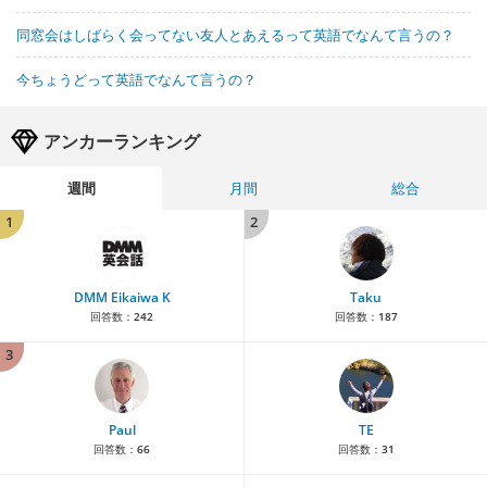
同窓会はしばらく会ってない友人とあえるって英語でなんて言うの？
今ちょうどって英語でなんて言うの？
アンカーランキング
週間
月間
総合
1
2
DMM Eikaiwa K
Taku
回答数：
242
回答数：
187
3
Paul
TE
回答数：
66
回答数：
31