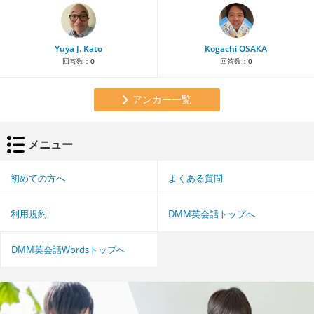
Yuya J. Kato
Kogachi OSAKA
回答数：
0
回答数：
0
アンカー一覧
メニュー
初めての方へ
よくある質問
利用規約
DMM英会話トップへ
DMM英会話Wordsトップへ