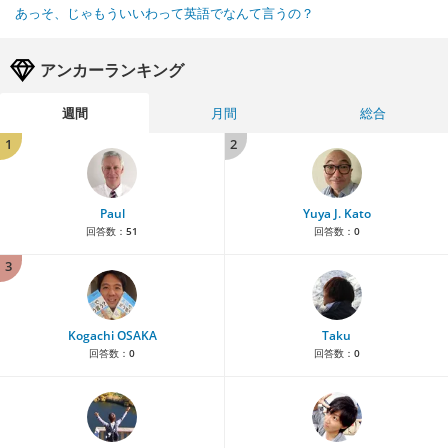
あっそ、じゃもういいわって英語でなんて言うの？
アンカーランキング
週間
月間
総合
1
2
Paul
Yuya J. Kato
回答数：
51
回答数：
0
3
Kogachi OSAKA
Taku
回答数：
0
回答数：
0