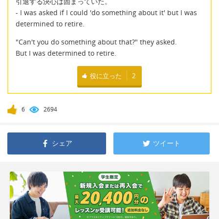
引退する決心は固まっていた。
- I was asked if I could 'do something about it' but I was
determined to retire.
"Can't you do something about that?" they asked.
But I was determined to retire.
役に立った
2
6
2694
シェア
ツイート