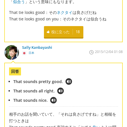
「
似合う
」という意味にもなります。
That tie looks good：その
ネクタイ
は良さげだね
That tie looks good on you：そのネクタイは似合うね
役に立った
18
Sally Kanbayashi
2015/12/04 01:08
日本
回答
That sounds pretty good.
That sounds all right.
That sounds nice.
相手のお話を聞いていて、「それは良さげですね」と相槌を
打つときは