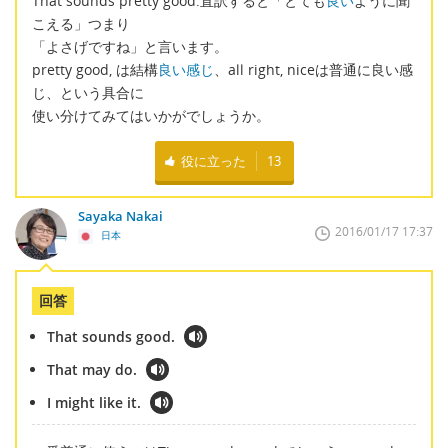
That sounds pretty good.直訳すると「とても
良い
ように聞
こえる」つまり
「よさげですね」と言います。
pretty good, は結構
良い感じ
、all right, niceは普通に良い感
じ、という具合に
使い分けてみてはいかがでしょうか。
役に立った
13
Sayaka Nakai
2016/01/17 17:37
日本
回答
That sounds good.
That may do.
I might like it.