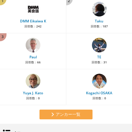
1
2
DMM Eikaiwa K
Taku
回答数：
242
回答数：
187
3
Paul
TE
回答数：
66
回答数：
31
Yuya J. Kato
Kogachi OSAKA
回答数：
0
回答数：
0
アンカー一覧