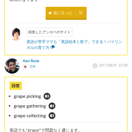
役に立った
32
回答したアンカーのサイト
英語が苦手ママも「英語絵本と歌で」できる！バイリン
ガルの育て方
Ken Rose
2017/08/31 22:09
日本
回答
grape picking
grape gathering
grape collecting
英語でも"grape"で問題なく通じます。