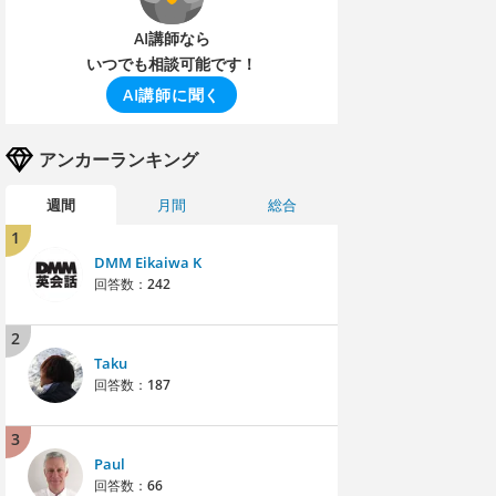
AI講師なら
いつでも相談可能です！
AI講師に聞く
アンカーランキング
週間
月間
総合
1
DMM Eikaiwa K
回答数：
242
2
Taku
回答数：
187
3
Paul
回答数：
66