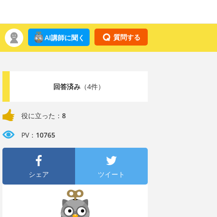
質問する
AI講師に聞く
回答済み
（4件）
役に立った：
8
PV：
10765
シェア
ツイート