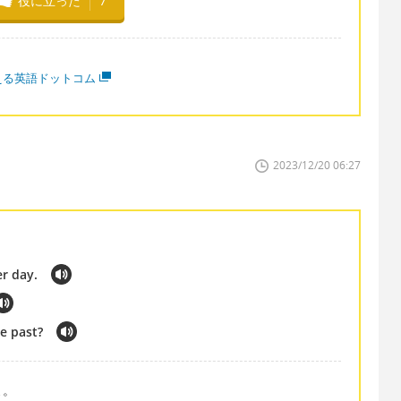
役に立った
7
える英語ドットコム
2023/12/20 06:27
er day.
e past?
よ。