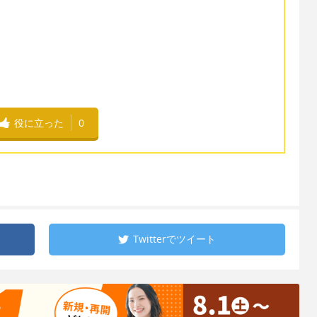
役に立った
0
Twitterで
ツイート