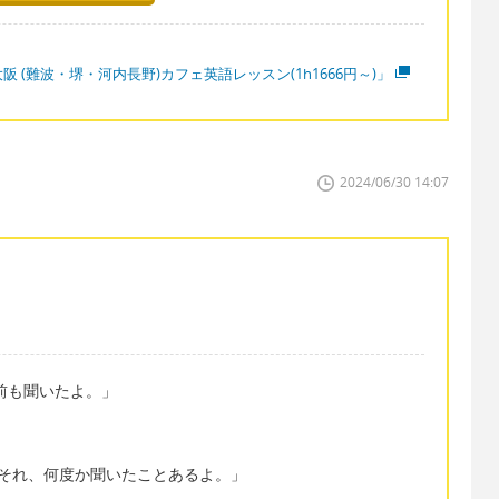
阪 (難波・堺・河内長野)カフェ英語レッスン(1h1666円～)」
2024/06/30 14:07
「それこの前も聞いたよ。」
before." 「それ、何度か聞いたことあるよ。」