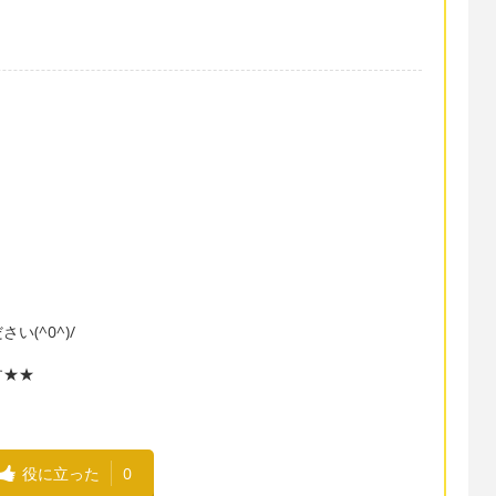
(^0^)/
す★★
役に立った
0