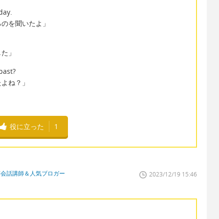
day.
るのを聞いたよ」
した」
past?
たよね？」
役に立った
1
英会話講師＆人気ブロガー
2023/12/19 15:46