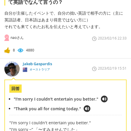
て英語でなんて言うの？
自分が主催したイベントで、自分の拙い英語で相手の方に（主に
英語話者、日本語はあまり得意ではない方に）
それでも来てくれたお礼を伝えたいと考えています。
naoさん
2023/02/16 22:33
8
4880
Jakeb Gaspardis
2023/02/19 15:51
オーストラリア
回答
"I'm sorry I couldn't entertain you better."
"Thank you all for coming today."
"I'm sorry I couldn't entertain you better."
"I'm sorry ~” 「〜すみませんでした」