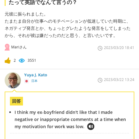
たって英語でなんて言うの？
元彼に振られました。
たまたま自分が仕事へのモチベーションが低迷していた時期に、
ネガティブ発言とか、ちょっとグレたような発言をしてしまった
から、それが彼は嫌だったのだと思う、と言いたいです。
Mariさん
2023/03/20 18:41
2
3551
Yuya J. Kato
2023/03/22 13:24
日本
回答
I think my ex-boyfriend didn't like that I made
negative or inappropriate comments at a time when
my motivation for work was low.