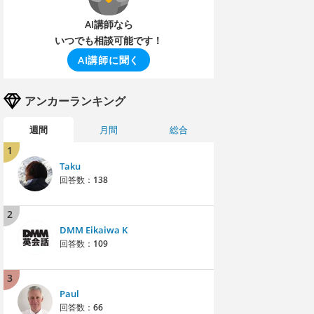
AI講師なら
いつでも相談可能です！
AI講師に聞く
アンカーランキング
週間
月間
総合
1
Taku
回答数：
138
2
DMM Eikaiwa K
回答数：
109
3
Paul
回答数：
66