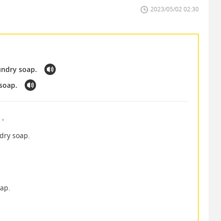
2023/05/02 02:30
aundry soap.
 soap.
よ。
ndry soap.
oap.
」