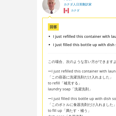
カナダ人日英翻訳家
カナダ
回答
I just refilled this container with l
I just filled this bottle up with dish
この場合、次のような言い方ができます
ーI just refilled this container with lau
「この容器に洗濯洗剤だけ入れました」
to refill「補充する」
laundry soap「洗濯洗剤」
ーI just filled this bottle up with dish s
「このボトルに食器洗剤だけ入れました
to fill up「満たす・補う」