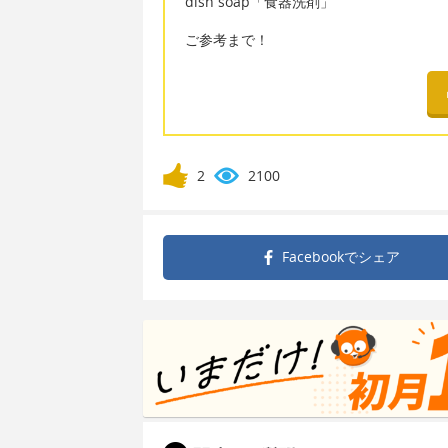
dish soap「食器洗剤」
ご参考まで！
2
2100
Facebookで
シェア