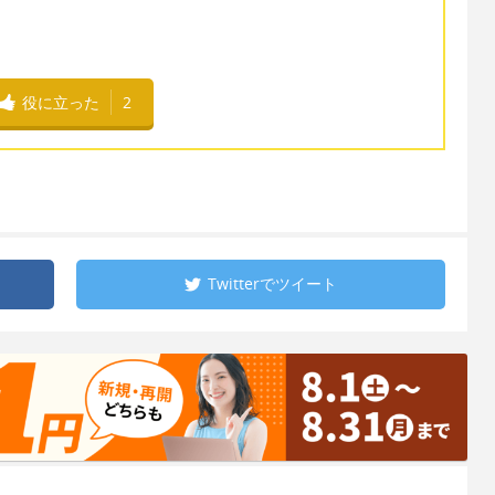
役に立った
2
Twitterで
ツイート