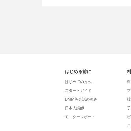
はじめる前に
はじめての方へ
料
スタートガイド
プ
DMM英会話の強み
韓
日本人講師
子
モニターレポート
ビ
こ