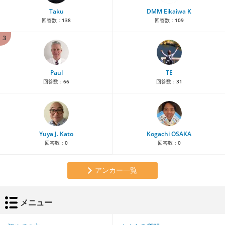
Taku
DMM Eikaiwa K
回答数：
138
回答数：
109
3
Paul
TE
回答数：
66
回答数：
31
Yuya J. Kato
Kogachi OSAKA
回答数：
0
回答数：
0
アンカー一覧
メニュー