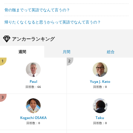
骨の髄までって英語でなんて言うの？
帰りたくなくなると思うからって英語でなんて言うの？
アンカーランキング
週間
月間
総合
1
2
Paul
Yuya J. Kato
回答数：
66
回答数：
0
3
Kogachi OSAKA
Taku
回答数：
0
回答数：
0