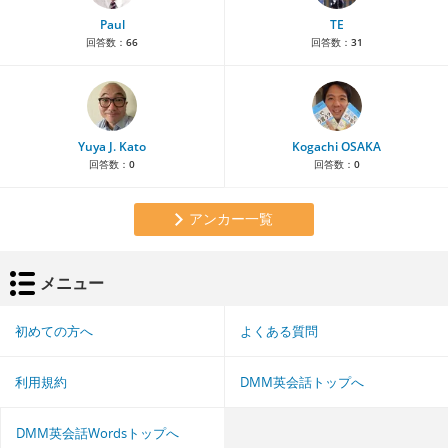
Paul
TE
回答数：
66
回答数：
31
Yuya J. Kato
Kogachi OSAKA
回答数：
0
回答数：
0
アンカー一覧
メニュー
初めての方へ
よくある質問
利用規約
DMM英会話トップへ
DMM英会話Wordsトップへ