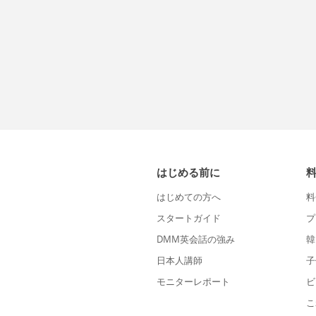
はじめる前に
はじめての方へ
料
スタートガイド
プ
DMM英会話の強み
韓
日本人講師
子
モニターレポート
ビ
こ