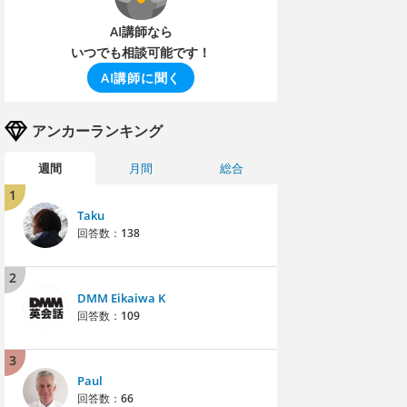
AI講師なら
いつでも相談可能です！
AI講師に聞く
アンカーランキング
週間
月間
総合
1
Taku
回答数：
138
2
DMM Eikaiwa K
回答数：
109
3
Paul
回答数：
66