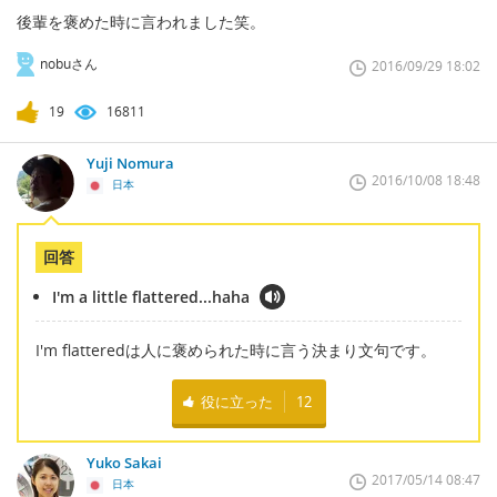
後輩を褒めた時に言われました笑。
nobuさん
2016/09/29 18:02
19
16811
Yuji Nomura
2016/10/08 18:48
日本
回答
I'm a little flattered...haha
I'm flatteredは人に褒められた時に言う決まり文句です。
役に立った
12
Yuko Sakai
2017/05/14 08:47
日本