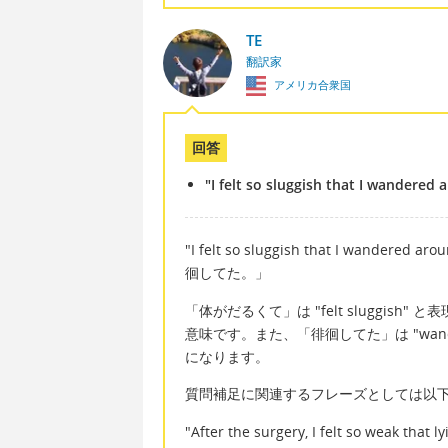
TE
翻訳家
アメリカ合衆国
回答
"I felt so sluggish that I wandered 
"I felt so sluggish that I wander
徊してた。」
「体がだるくて」は "felt sluggish"
意味です。また、「徘徊してた」は "wand
になります。
質問補足に関連するフレーズとしては以
"After the surgery, I felt so weak that