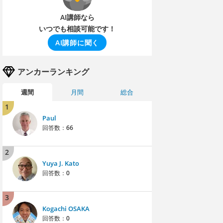
AI講師なら
いつでも相談可能です！
AI講師に聞く
アンカーランキング
週間
月間
総合
1
Paul
回答数：
66
2
Yuya J. Kato
回答数：
0
3
Kogachi OSAKA
回答数：
0