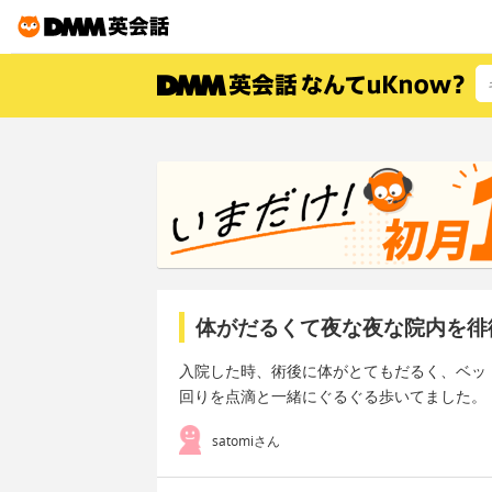
体がだるくて夜な夜な院内を徘
入院した時、術後に体がとてもだるく、ベッ
回りを点滴と一緒にぐるぐる歩いてました。
satomiさん