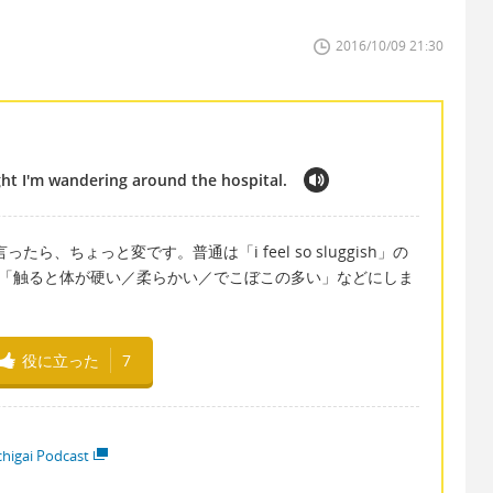
2016/10/09 21:30
ight I'm wandering around the hospital.
h」と言ったら、ちょっと変です。普通は「i feel so sluggish」の
」とは、「触ると体が硬い／柔らかい／でこぼこの多い」などにしま
役に立った
7
higai Podcast