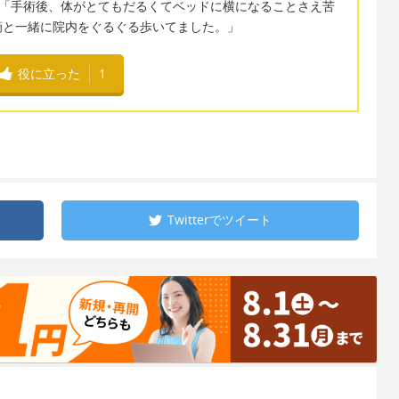
ract myself." 「手術後、体がとてもだるくてベッドに横になることさえ苦
滴と一緒に院内をぐるぐる歩いてました。」
役に立った
1
Twitterで
ツイート