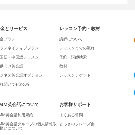
料金とサービス
レッスン予約・教材
金プラン
講師について
ラスネイティブプラン
レッスンまでの流れ
国語・中国語レッスン
予約・講師検索
供向け英会話
教材
ジネス英会話オプション
レッスンチケット
れ聞いてeKnow?
DMM英会話について
お客様サポート
MM英会話利用規約
よくある質問
MM英会話グループの個人情報取
とっさのフレーズ集
扱いについて