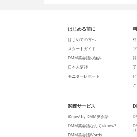
はじめる前に
はじめての方へ
料
スタートガイド
プ
DMM英会話の強み
韓
日本人講師
子
モニターレポート
ビ
こ
関連サービス
iKnow! by DMM英会話
D
DMM英会話なんてuknow?
D
り
DMM英会話Words