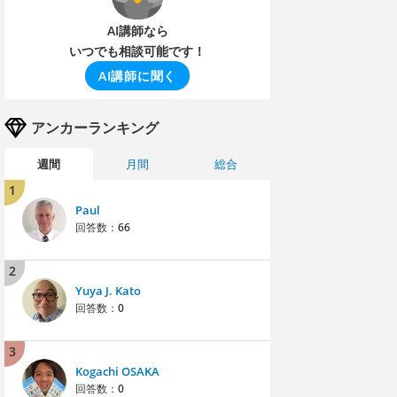
AI講師なら
いつでも相談可能です！
AI講師に聞く
アンカーランキング
週間
月間
総合
1
Paul
回答数：
66
2
Yuya J. Kato
回答数：
0
3
Kogachi OSAKA
回答数：
0