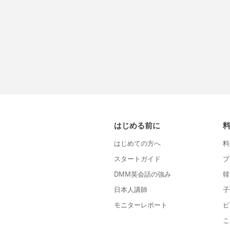
はじめる前に
はじめての方へ
料
スタートガイド
プ
DMM英会話の強み
韓
日本人講師
子
モニターレポート
ビ
こ