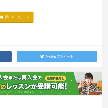
役に立った
2
Twitterで
ツイート