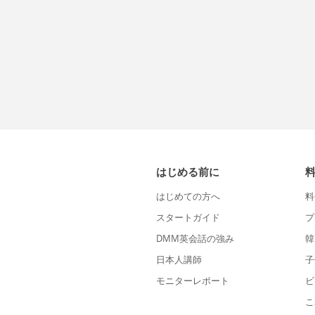
はじめる前に
はじめての方へ
料
スタートガイド
プ
DMM英会話の強み
韓
日本人講師
子
モニターレポート
ビ
こ