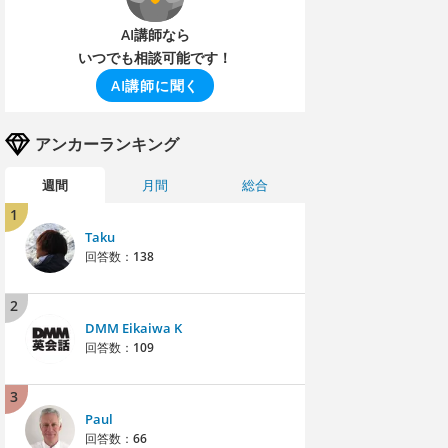
AI講師なら
いつでも相談可能です！
AI講師に聞く
アンカーランキング
週間
月間
総合
1
Taku
回答数：
138
2
DMM Eikaiwa K
回答数：
109
3
Paul
回答数：
66