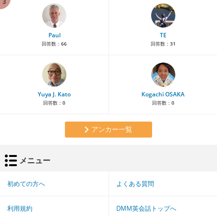
3
Paul
TE
回答数：
66
回答数：
31
Yuya J. Kato
Kogachi OSAKA
回答数：
0
回答数：
0
アンカー一覧
メニュー
初めての方へ
よくある質問
利用規約
DMM英会話トップへ