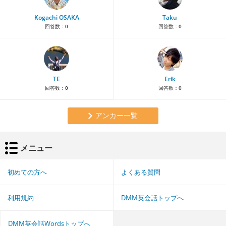
Kogachi OSAKA
Taku
回答数：
0
回答数：
0
TE
Erik
回答数：
0
回答数：
0
アンカー一覧
メニュー
初めての方へ
よくある質問
利用規約
DMM英会話トップへ
DMM英会話Wordsトップへ