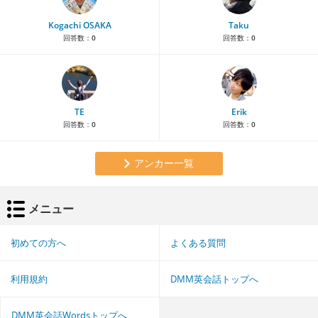
Kogachi OSAKA
Taku
回答数：
0
回答数：
0
TE
Erik
回答数：
0
回答数：
0
アンカー一覧
メニュー
初めての方へ
よくある質問
利用規約
DMM英会話トップへ
DMM英会話Wordsトップへ