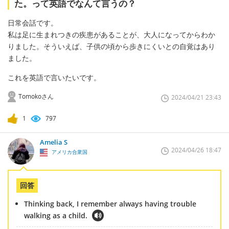
た。って英語でなんて言うの？
日常会話です。
私は足に生まれつきの疾患があることが、大人になってからわか
りました。そういえば、子供の頃から歩きにくいとの自覚はあり
ました。
これを英語で言いたいです。
Tomokoさん
2024/04/21 23:43
1
797
Amelia S
2024/04/26 18:47
アメリカ合衆国
回答
Thinking back, I remember always having trouble
walking as a child.