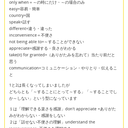
only when＝～の時にだけ・～の場合のみ
easy=容易・簡単
country=国
speak=話す
different=違う・違った
inconvenience＝不便さ
not being able to=～することができない
appreciate=感謝する・良さがわかる
take(it) for granted=（ありがたみを忘れて）当たり前だと
思う
communication=コミュニケーション・やりとり・伝えるこ
と
1と2は長くなってしまいましたが
どちらとも「～することにとって～する」「～することでし
か～しない」という型になっています
１は「理解できる楽さを感謝」don't appreciate =ありがた
みがわからない・感謝をしない
２は「話せない不便さの理解」understand the