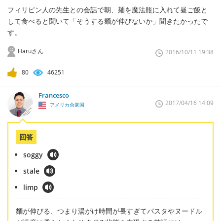
フィリピン人の先生との会話で朝、麺を魔法瓶に入れて昼ご飯と
して食べると聞いて「そうする麺が伸びないか」聞きたかったで
す。
Haruさん
2016/10/11 19:38
80
46251
Francesco
2017/04/16 14:09
アメリカ合衆国
回答
soggy
stale
limp
麵が伸びる、つまり湯がけ時間が長すぎてパスタやヌードル