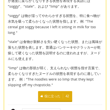
が過度に柔らかくなりすぎる状態を表現する英語には
"soggy"、"stale"、および "limp" があります。
"soggy" は物が湿ってやわらかすぎる状態を、特に食べ物が
水気を吸って柔らかくなった状態を指します。例: "The
cereal got soggy because I left it sitting in milk for too
long."
"stale" は食物が新鮮さを失い硬くなった状態、または風味が
落ちた状態を表します。普通はパンケーキやクラッカーが乾
燥して硬くなった状態を説明するのに使われますが、ヌード
ルにも使えます。
"limp" は物の形状が弱く、支えられない状態を指す言葉で、
柔らかくなりすぎたヌードルの状態を表現するのに適してい
ます。 例："The noodles were so limp that they kept
slipping off my chopsticks."
役に立った
42