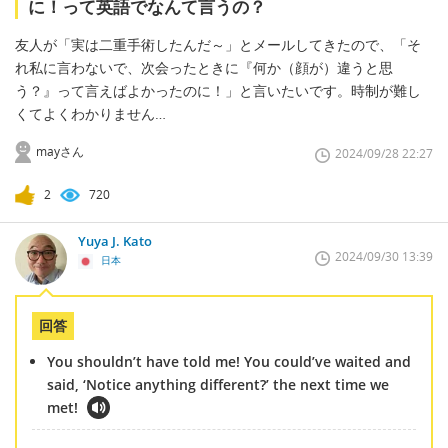
に！って英語でなんて言うの？
友人が「実は二重手術したんだ～」とメールしてきたので、「そ
れ私に言わないで、次会ったときに『何か（顔が）違うと思
う？』って言えばよかったのに！」と言いたいです。時制が難し
くてよくわかりません…
mayさん
2024/09/28 22:27
2
720
Yuya J. Kato
2024/09/30 13:39
日本
回答
You shouldn’t have told me! You could’ve waited and
said, ‘Notice anything different?’ the next time we
met!