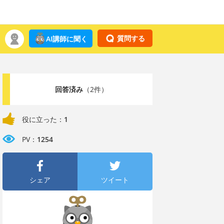
質問する
AI講師に聞く
回答済み
（2件）
役に立った：
1
PV：
1254
シェア
ツイート