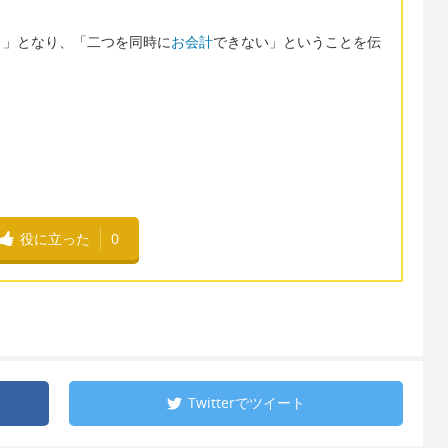
。」となり、「二つを同時に
お会計
できない」ということを伝
役に立った
0
Twitterで
ツイート