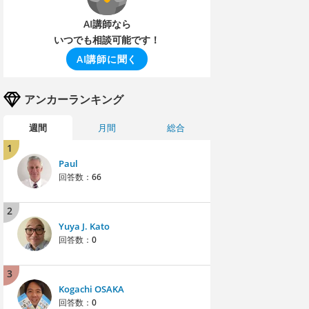
AI講師なら
いつでも相談可能です！
AI講師に聞く
アンカーランキング
週間
月間
総合
1
Paul
回答数：
66
2
Yuya J. Kato
回答数：
0
3
Kogachi OSAKA
回答数：
0