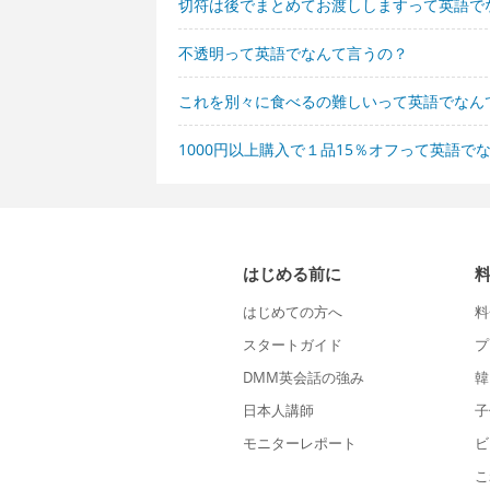
切符は後でまとめてお渡ししますって英語で
不透明って英語でなんて言うの？
これを別々に食べるの難しいって英語でなん
1000円以上購入で１品15％オフって英語で
はじめる前に
はじめての方へ
料
スタートガイド
プ
DMM英会話の強み
韓
日本人講師
子
モニターレポート
ビ
こ