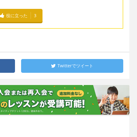
役に立った
3
Twitterで
ツイート