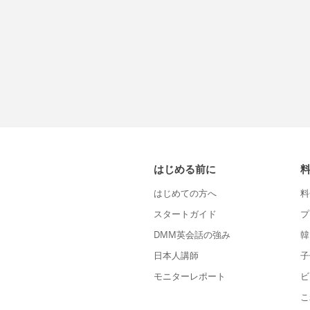
はじめる前に
はじめての方へ
料
スタートガイド
プ
DMM英会話の強み
韓
日本人講師
子
モニターレポート
ビ
こ