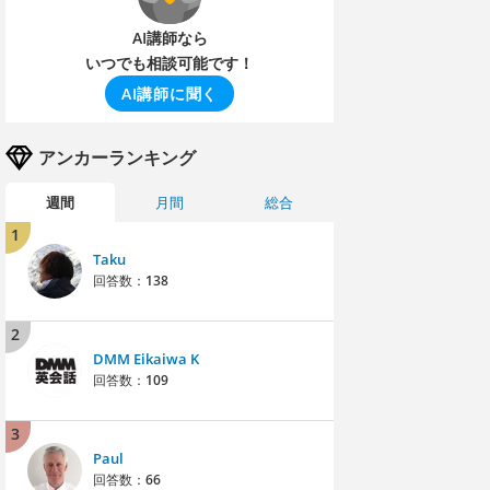
AI講師なら
いつでも相談可能です！
AI講師に聞く
アンカーランキング
週間
月間
総合
1
Taku
回答数：
138
2
DMM Eikaiwa K
回答数：
109
3
Paul
回答数：
66