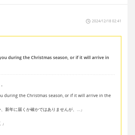
2024/12/18 02:41
 you during the Christmas season, or if it will arrive in
よ。
ou during the Christmas season, or if it will arrive in the
か、新年に届くか確かではありませんが、…」
届く」